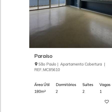
Paraíso
São Paulo | Apartamento Cobertura |
REF.:MC85610
Área Útil
Dormitórios
Suítes
Vagas
180m²
2
2
1