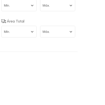
Mín.
Máx.
Área Total
Mín.
Máx.