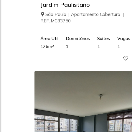
Jardim Paulistano
São Paulo | Apartamento Cobertura |
REF.:MC83750
Área Útil
Dormitórios
Suítes
Vagas
126m²
1
1
1