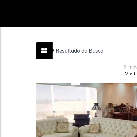
Resultado da Busca
6 imó
Mostr