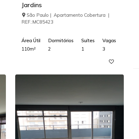
Jardins
São Paulo | Apartamento Cobertura |
REF.:MC85423
Área Útil
Dormitórios
Suítes
Vagas
110m²
2
1
3