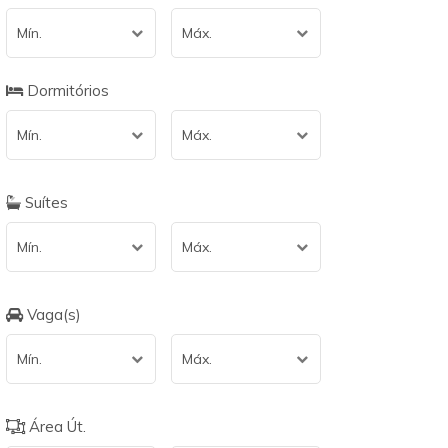
Mín.
Máx.
Dormitórios
Mín.
Máx.
Suítes
Mín.
Máx.
Vaga(s)
Mín.
Máx.
Área Út.