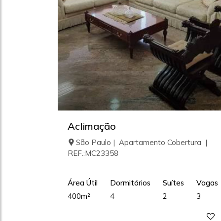
Aclimação
São Paulo | Apartamento Cobertura |
REF.:MC23358
Área Útil
Dormitórios
Suítes
Vagas
400m²
4
2
3