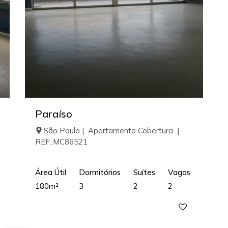
Paraíso
São Paulo | Apartamento Cobertura |
REF.:MC86521
Área Útil
Dormitórios
Suítes
Vagas
180m²
3
2
2