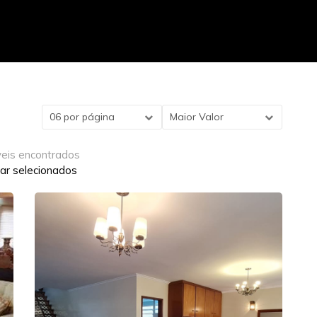
06 por página
Maior Valor
veis encontrados
ar selecionados