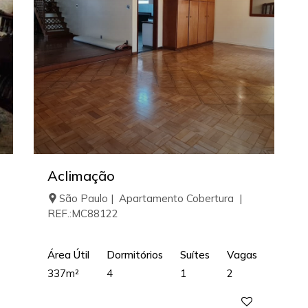
Aclimação
São Paulo | Apartamento Cobertura |
REF.:MC88122
Área Útil
Dormitórios
Suítes
Vagas
337m²
4
1
2