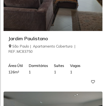
Jardim Paulistano
São Paulo | Apartamento Cobertura |
REF.:MC83750
Área Útil
Dormitórios
Suítes
Vagas
126m²
1
1
1