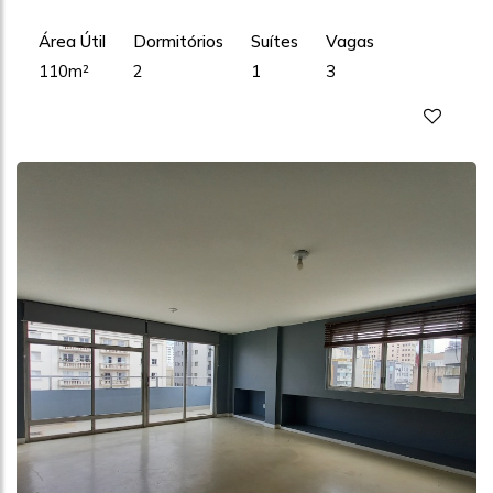
Área Útil
Dormitórios
Suítes
Vagas
110m²
2
1
3