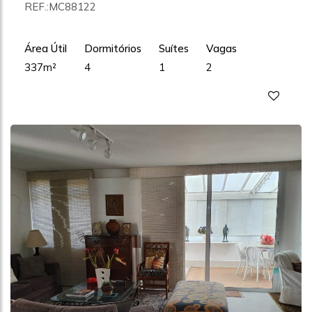
REF.:MC88122
Área Útil
Dormitórios
Suítes
Vagas
337m²
4
1
2