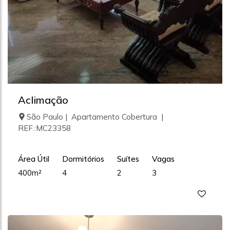
Aclimação
São Paulo | Apartamento Cobertura |
REF.:MC23358
Área Útil
Dormitórios
Suítes
Vagas
400m²
4
2
3