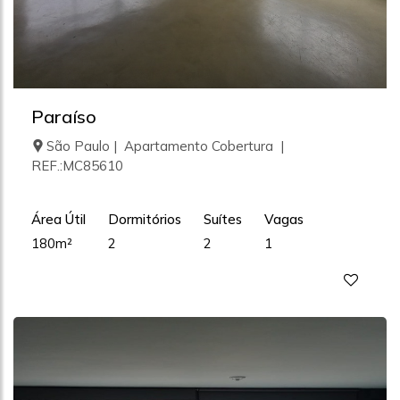
Paraíso
São Paulo | Apartamento Cobertura |
REF.:MC85610
Área Útil
Dormitórios
Suítes
Vagas
180m²
2
2
1