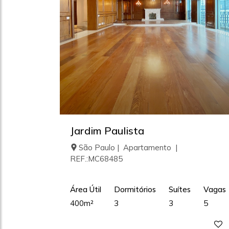
Jardim Paulista
São Paulo | Apartamento |
REF.:MC68485
Área Útil
Dormitórios
Suítes
Vagas
400m²
3
3
5