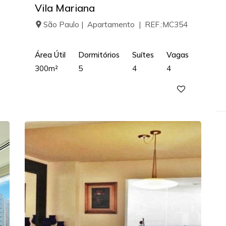
Vila Mariana
São Paulo | Apartamento | REF.:MC354
Área Útil
Dormitórios
Suítes
Vagas
300m²
5
4
4