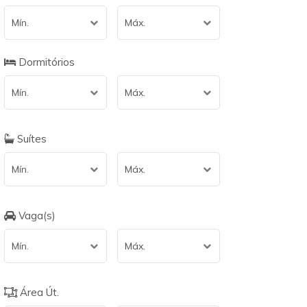
Mín.
Máx.
Dormitórios
Mín.
Máx.
Suítes
Mín.
Máx.
Vaga(s)
Mín.
Máx.
Área Út.