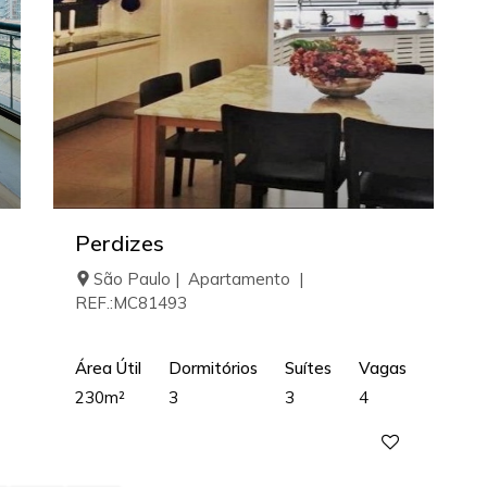
Perdizes
São Paulo | Apartamento |
REF.:MC81493
Área Útil
Dormitórios
Suítes
Vagas
230m²
3
3
4