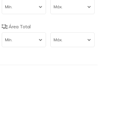
Mín.
Máx.
Área Total
Mín.
Máx.