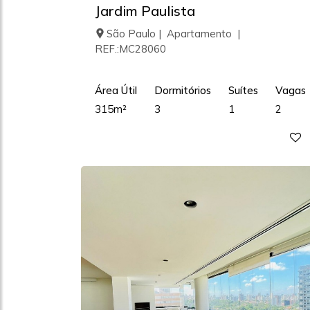
Jardim Paulista
São Paulo | Apartamento |
REF.:MC28060
Área Útil
Dormitórios
Suítes
Vagas
315m²
3
1
2