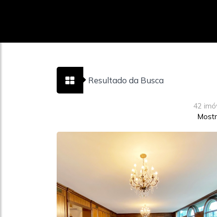
Resultado da Busca
42 imó
Mostr