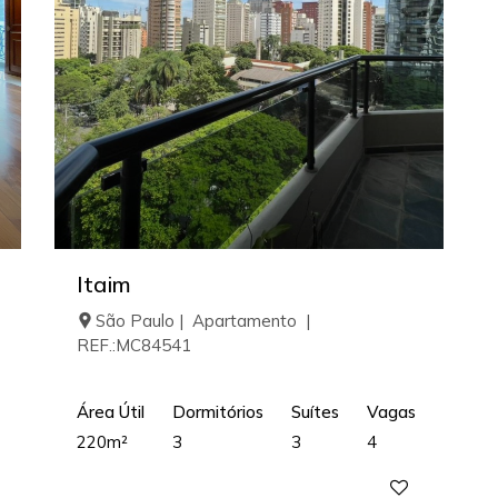
Itaim
São Paulo | Apartamento |
REF.:MC84541
Área Útil
Dormitórios
Suítes
Vagas
220m²
3
3
4