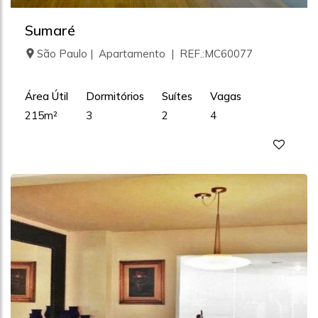
Sumaré
São Paulo | Apartamento | REF.:MC60077
Área Útil
Dormitórios
Suítes
Vagas
215m²
3
2
4