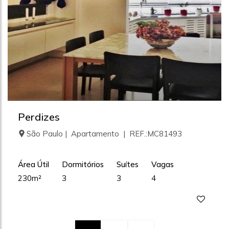
Perdizes
São Paulo | Apartamento | REF.:MC81493
Área Útil
Dormitórios
Suítes
Vagas
230m²
3
3
4