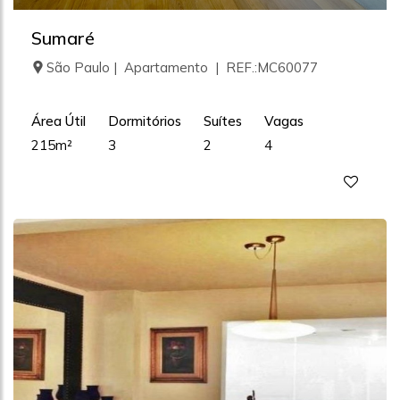
Sumaré
São Paulo | Apartamento | REF.:MC60077
Área Útil
Dormitórios
Suítes
Vagas
215m²
3
2
4