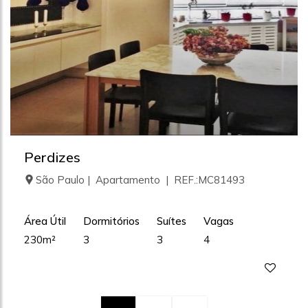
Perdizes
São Paulo | Apartamento | REF.:MC81493
Área Útil
Dormitórios
Suítes
Vagas
230m²
3
3
4