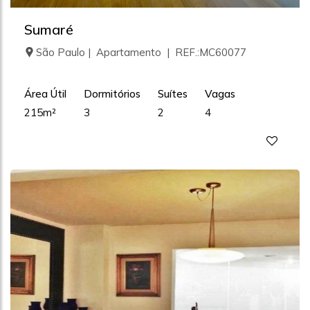
Sumaré
São Paulo | Apartamento | REF.:MC60077
Área Útil
Dormitórios
Suítes
Vagas
215m²
3
2
4