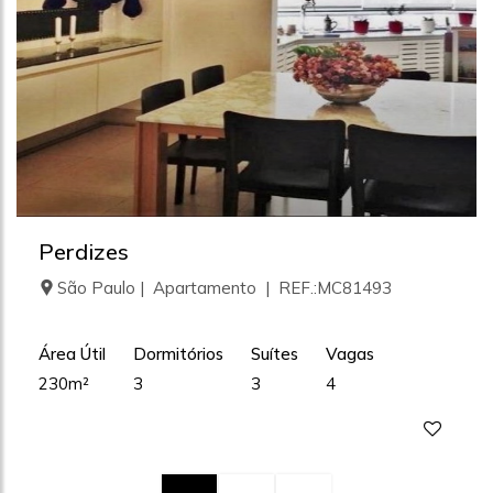
Perdizes
São Paulo | Apartamento | REF.:MC81493
Área Útil
Dormitórios
Suítes
Vagas
230m²
3
3
4