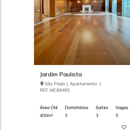
Jardim Paulista
São Paulo | Apartamento |
REF.:MC68485
Área Útil
Dormitórios
Suítes
Vagas
400m²
3
3
5