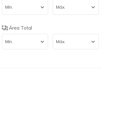
Mín.
Máx.
Área Total
Mín.
Máx.