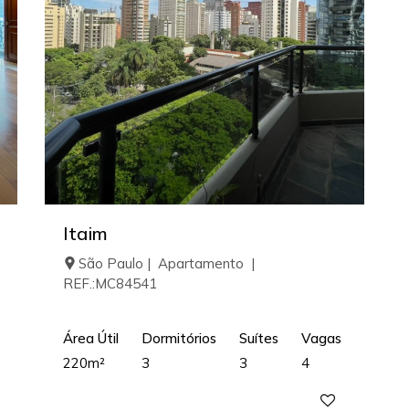
Itaim
São Paulo | Apartamento |
REF.:MC84541
Área Útil
Dormitórios
Suítes
Vagas
220m²
3
3
4