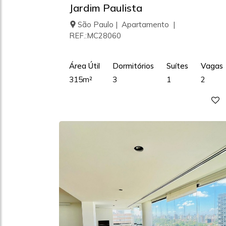
Jardim Paulista
São Paulo | Apartamento |
REF.:MC28060
Área Útil
Dormitórios
Suítes
Vagas
315m²
3
1
2