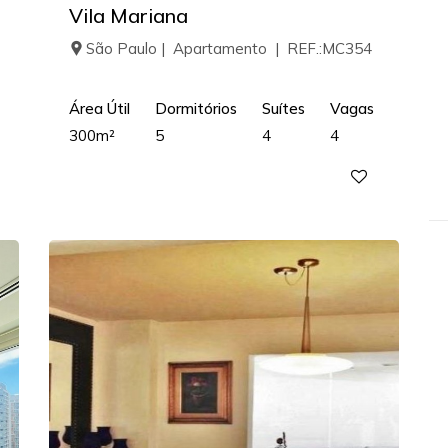
Vila Mariana
São Paulo | Apartamento | REF.:MC354
Área Útil
Dormitórios
Suítes
Vagas
300m²
5
4
4