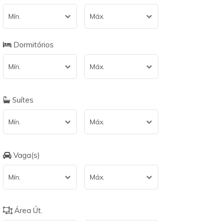
Mín.
Máx.
Dormitórios
Mín.
Máx.
Suítes
Mín.
Máx.
Vaga(s)
Mín.
Máx.
Área Út.