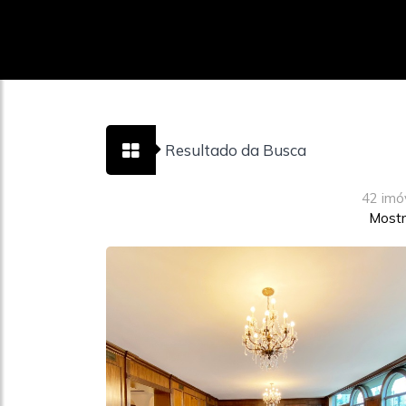
Resultado da Busca
42 imó
Mostr