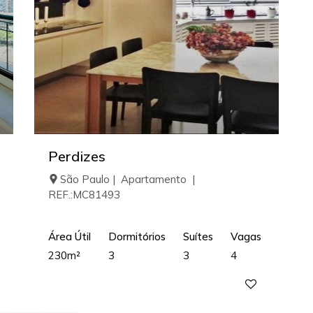
Perdizes
São Paulo | Apartamento |
REF.:MC81493
Área Útil
Dormitórios
Suítes
Vagas
230m²
3
3
4