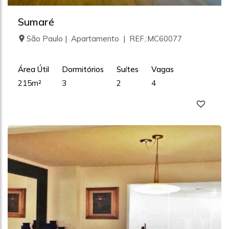
Sumaré
São Paulo | Apartamento | REF.:MC60077
Área Útil
Dormitórios
Suítes
Vagas
215m²
3
2
4