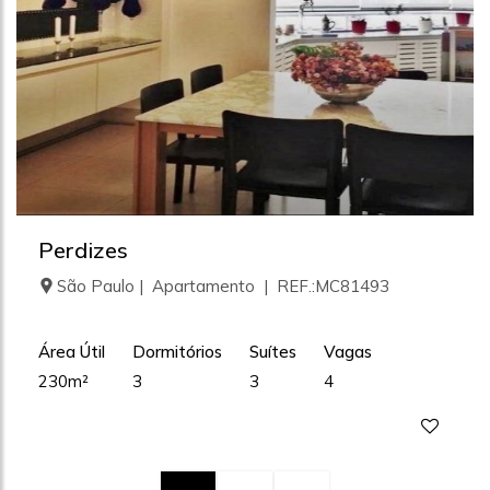
Perdizes
São Paulo | Apartamento | REF.:MC81493
Área Útil
Dormitórios
Suítes
Vagas
230m²
3
3
4