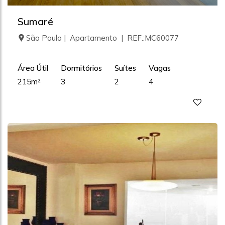
Sumaré
São Paulo | Apartamento | REF.:MC60077
Área Útil
Dormitórios
Suítes
Vagas
215m²
3
2
4