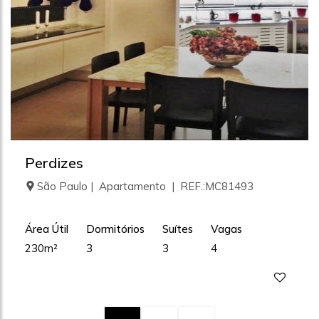
Perdizes
São Paulo | Apartamento | REF.:MC81493
Área Útil
Dormitórios
Suítes
Vagas
230m²
3
3
4