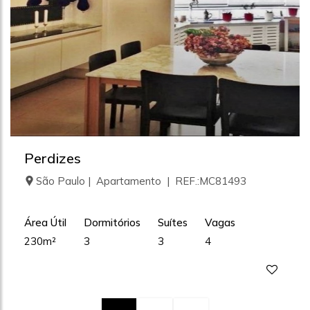
Perdizes
São Paulo | Apartamento | REF.:MC81493
Área Útil
Dormitórios
Suítes
Vagas
230m²
3
3
4