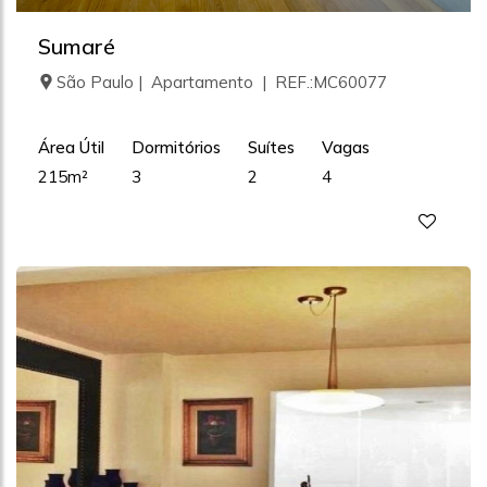
Sumaré
São Paulo | Apartamento | REF.:MC60077
Área Útil
Dormitórios
Suítes
Vagas
215m²
3
2
4