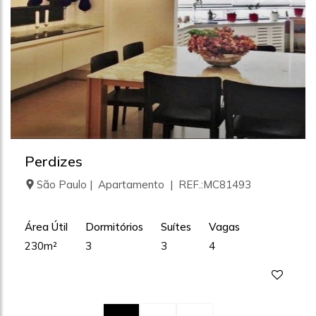
Perdizes
São Paulo | Apartamento | REF.:MC81493
Área Útil
Dormitórios
Suítes
Vagas
230m²
3
3
4