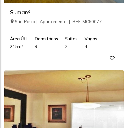
Sumaré
São Paulo | Apartamento | REF.:MC60077
Área Útil
Dormitórios
Suítes
Vagas
215m²
3
2
4