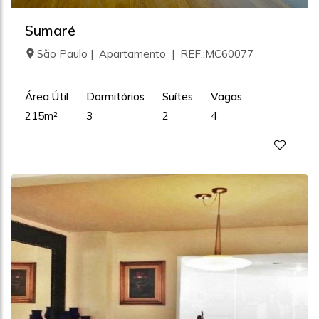
Sumaré
São Paulo | Apartamento | REF.:MC60077
Área Útil
Dormitórios
Suítes
Vagas
215m²
3
2
4