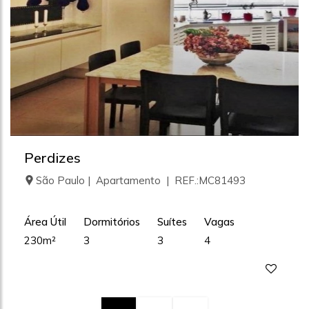
Perdizes
São Paulo | Apartamento | REF.:MC81493
Área Útil
Dormitórios
Suítes
Vagas
230m²
3
3
4