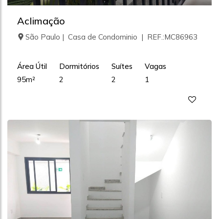
Aclimação
São Paulo | Casa de Condominio | REF.:MC86963
Área Útil
Dormitórios
Suítes
Vagas
95m²
2
2
1