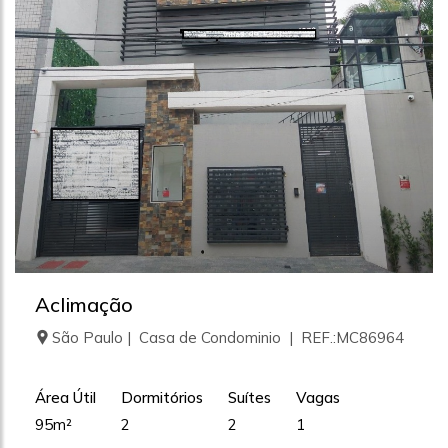
Aclimação
São Paulo | Casa de Condominio | REF.:MC86964
Área Útil
Dormitórios
Suítes
Vagas
95m²
2
2
1