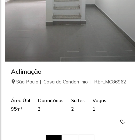
Aclimação
São Paulo | Casa de Condominio | REF.:MC86962
Área Útil
Dormitórios
Suítes
Vagas
95m²
2
2
1