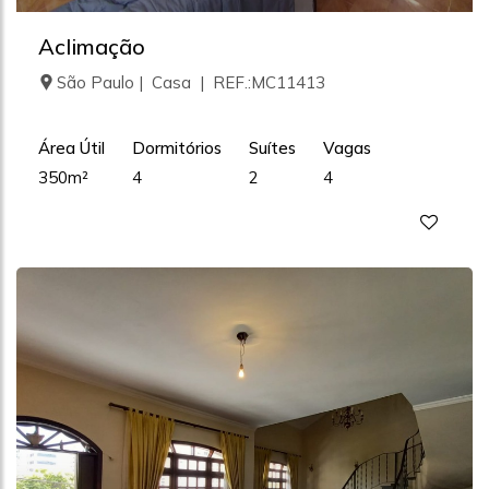
Aclimação
São Paulo | Casa | REF.:MC11413
Área Útil
Dormitórios
Suítes
Vagas
350m²
4
2
4