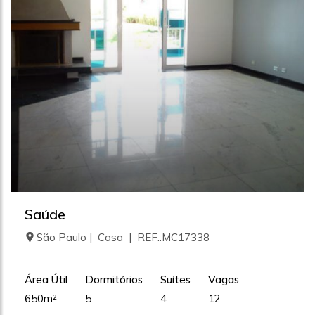
Saúde
São Paulo | Casa | REF.:MC17338
Área Útil
Dormitórios
Suítes
Vagas
650m²
5
4
12