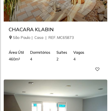
CHACARA KLABIN
São Paulo | Casa | REF.:MC65873
Área Útil
Dormitórios
Suítes
Vagas
460m²
4
2
4