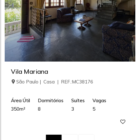
Vila Mariana
São Paulo | Casa | REF.:MC38176
Área Útil
Dormitórios
Suítes
Vagas
350m²
8
3
5