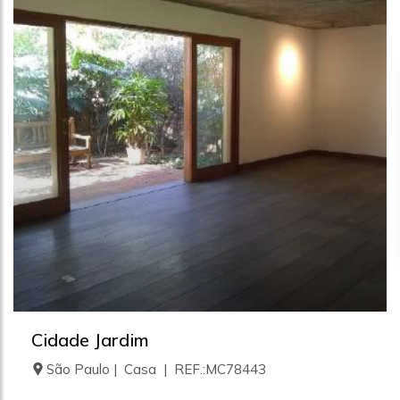
Cidade Jardim
São Paulo | Casa | REF.:MC78443