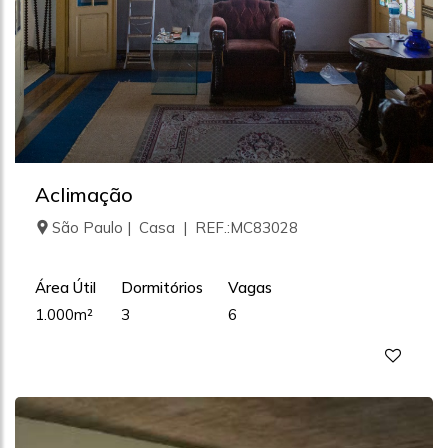
Aclimação
São Paulo | Casa | REF.:MC83028
Área Útil
Dormitórios
Vagas
1.000m²
3
6