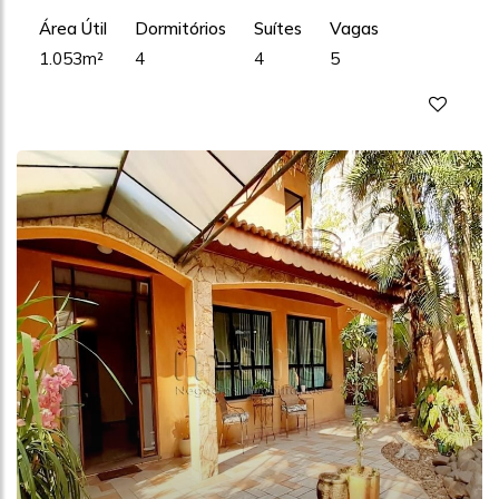
Área Útil
Dormitórios
Suítes
Vagas
1.053m²
4
4
5