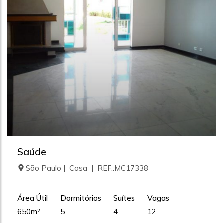
Saúde
São Paulo | Casa | REF.:MC17338
Área Útil
Dormitórios
Suítes
Vagas
650m²
5
4
12