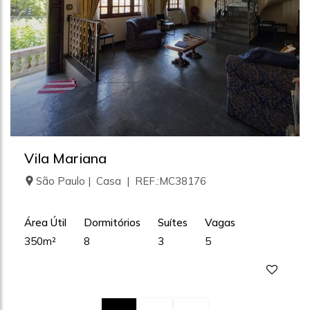
Vila Mariana
São Paulo | Casa | REF.:MC38176
Área Útil
Dormitórios
Suítes
Vagas
350m²
8
3
5