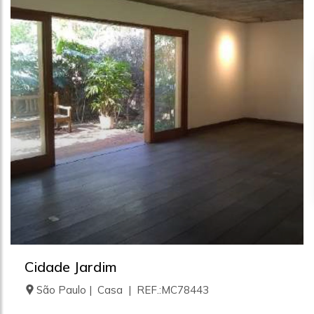
Cidade Jardim
São Paulo | Casa | REF.:MC78443