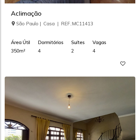
Aclimação
São Paulo | Casa | REF.:MC11413
Área Útil
Dormitórios
Suítes
Vagas
350m²
4
2
4