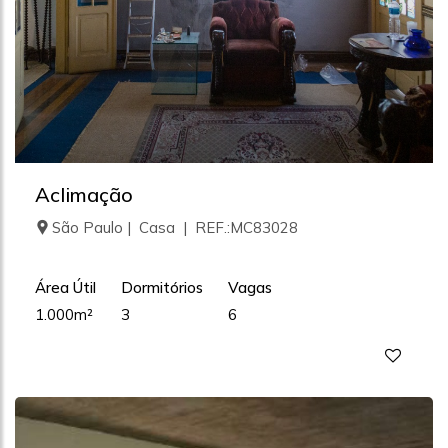
Aclimação
São Paulo | Casa | REF.:MC83028
Área Útil
Dormitórios
Vagas
1.000m²
3
6