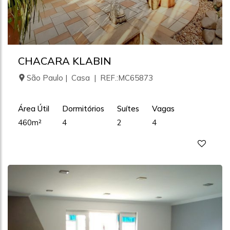
CHACARA KLABIN
São Paulo | Casa | REF.:MC65873
Área Útil
Dormitórios
Suítes
Vagas
460m²
4
2
4