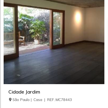
Cidade Jardim
São Paulo | Casa | REF.:MC78443