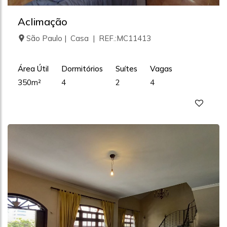
Aclimação
São Paulo | Casa | REF.:MC11413
Área Útil
Dormitórios
Suítes
Vagas
350m²
4
2
4