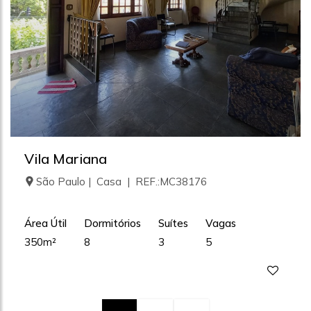
Vila Mariana
São Paulo | Casa | REF.:MC38176
Área Útil
Dormitórios
Suítes
Vagas
350m²
8
3
5