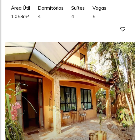
Área Útil
Dormitórios
Suítes
Vagas
1.053m²
4
4
5