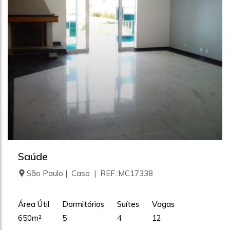
Saúde
São Paulo | Casa | REF.:MC17338
Área Útil
Dormitórios
Suítes
Vagas
650m²
5
4
12