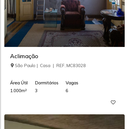
Aclimação
São Paulo | Casa | REF.:MC83028
Área Útil
Dormitórios
Vagas
1.000m²
3
6