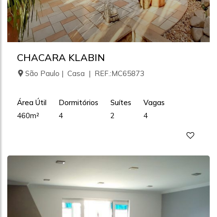
CHACARA KLABIN
São Paulo | Casa | REF.:MC65873
Área Útil
Dormitórios
Suítes
Vagas
460m²
4
2
4