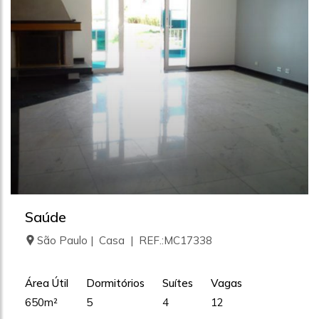
Saúde
São Paulo | Casa | REF.:MC17338
Área Útil
Dormitórios
Suítes
Vagas
650m²
5
4
12