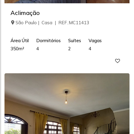
Aclimação
São Paulo | Casa | REF.:MC11413
Área Útil
Dormitórios
Suítes
Vagas
350m²
4
2
4