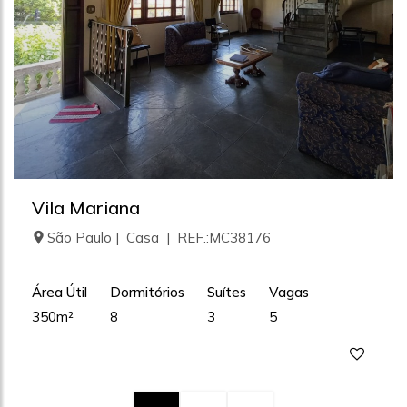
Vila Mariana
São Paulo | Casa | REF.:MC38176
Área Útil
Dormitórios
Suítes
Vagas
350m²
8
3
5