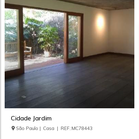
Cidade Jardim
São Paulo | Casa | REF.:MC78443