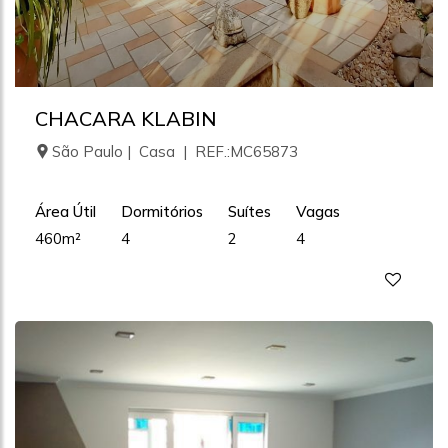
CHACARA KLABIN
São Paulo | Casa | REF.:MC65873
Área Útil
Dormitórios
Suítes
Vagas
460m²
4
2
4