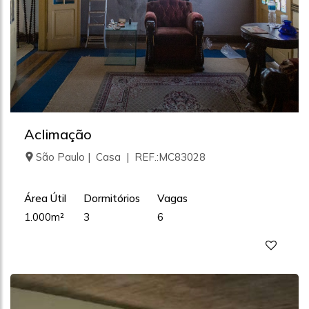
Aclimação
São Paulo | Casa | REF.:MC83028
Área Útil
Dormitórios
Vagas
1.000m²
3
6