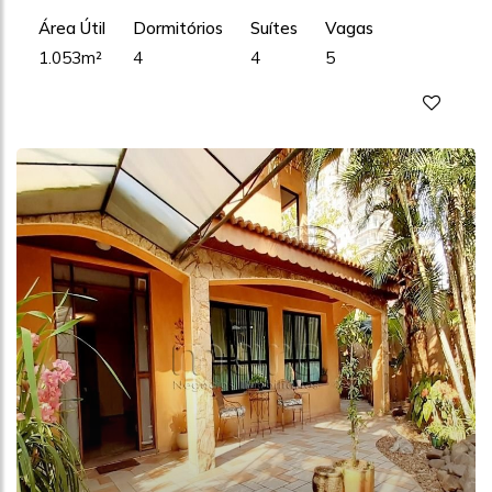
Área Útil
Dormitórios
Suítes
Vagas
1.053m²
4
4
5