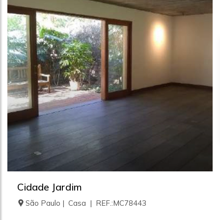
Cidade Jardim
São Paulo | Casa | REF.:MC78443