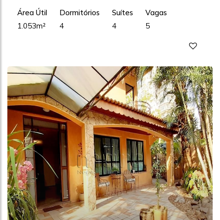
Área Útil
Dormitórios
Suítes
Vagas
1.053m²
4
4
5