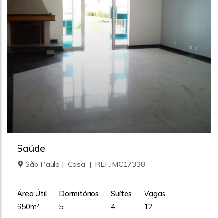
Saúde
São Paulo | Casa | REF.:MC17338
Área Útil
Dormitórios
Suítes
Vagas
650m²
5
4
12