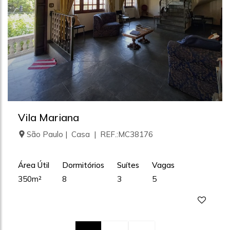
Vila Mariana
São Paulo | Casa | REF.:MC38176
Área Útil
Dormitórios
Suítes
Vagas
350m²
8
3
5