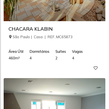
CHACARA KLABIN
São Paulo | Casa | REF.:MC65873
Área Útil
Dormitórios
Suítes
Vagas
460m²
4
2
4