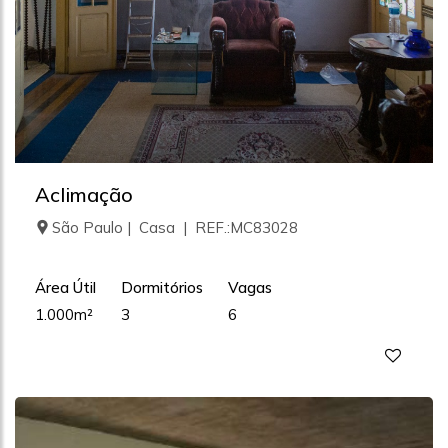
Aclimação
São Paulo | Casa | REF.:MC83028
Área Útil
Dormitórios
Vagas
1.000m²
3
6