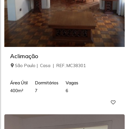
Aclimação
São Paulo | Casa | REF.:MC38301
Área Útil
Dormitórios
Vagas
400m²
7
6