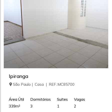
Ipiranga
São Paulo | Casa | REF.:MC85700
Área Útil
Dormitórios
Suítes
Vagas
339m²
3
1
2