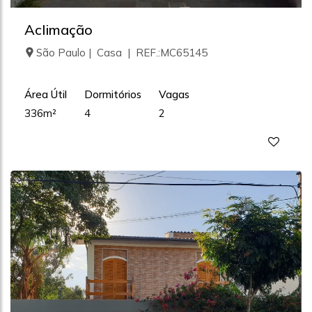
Aclimação
São Paulo | Casa | REF.:MC65145
Área Útil
Dormitórios
Vagas
336m²
4
2