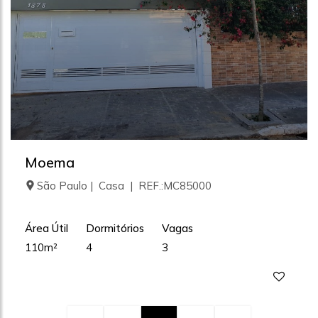
Moema
São Paulo | Casa | REF.:MC85000
Área Útil
Dormitórios
Vagas
110m²
4
3