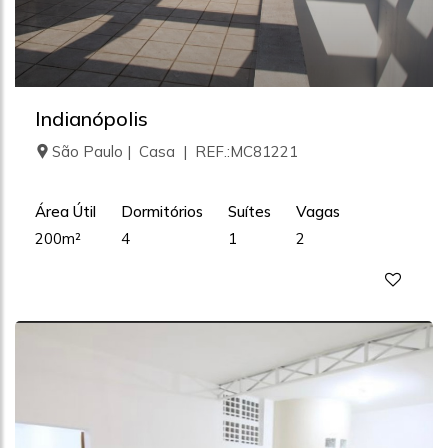
Indianópolis
São Paulo | Casa | REF.:MC81221
Área Útil
Dormitórios
Suítes
Vagas
200m²
4
1
2