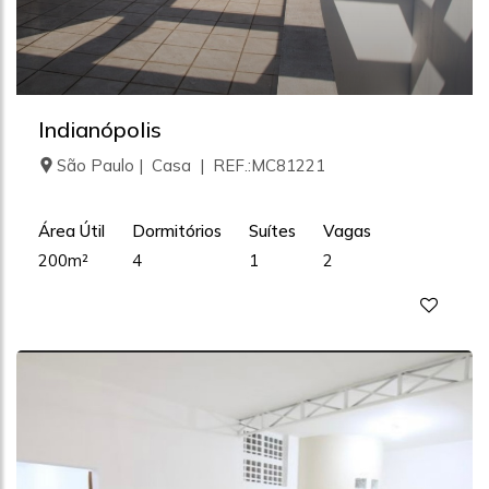
Indianópolis
São Paulo | Casa | REF.:MC81221
Área Útil
Dormitórios
Suítes
Vagas
200m²
4
1
2