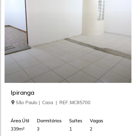
Ipiranga
São Paulo | Casa | REF.:MC85700
Área Útil
Dormitórios
Suítes
Vagas
339m²
3
1
2