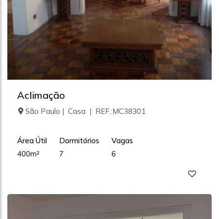
Aclimação
São Paulo | Casa | REF.:MC38301
Área Útil
Dormitórios
Vagas
400m²
7
6