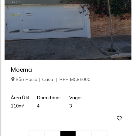
Moema
São Paulo | Casa | REF.:MC85000
Área Útil
Dormitórios
Vagas
110m²
4
3