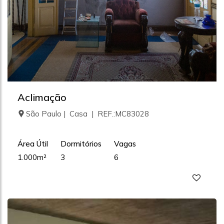
Aclimação
São Paulo | Casa | REF.:MC83028
Área Útil
Dormitórios
Vagas
1.000m²
3
6