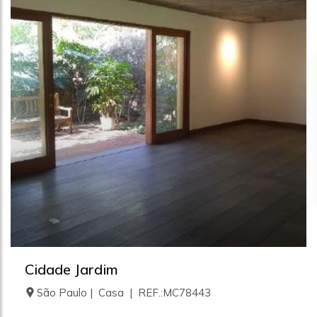
Cidade Jardim
São Paulo | Casa | REF.:MC78443