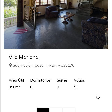
Vila Mariana
São Paulo | Casa | REF.:MC38176
Área Útil
Dormitórios
Suítes
Vagas
350m²
8
3
5