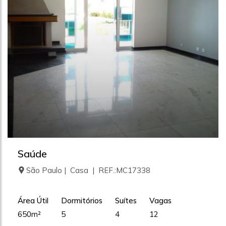
Saúde
São Paulo | Casa | REF.:MC17338
Área Útil
Dormitórios
Suítes
Vagas
650m²
5
4
12