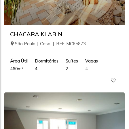
CHACARA KLABIN
São Paulo | Casa | REF.:MC65873
Área Útil
Dormitórios
Suítes
Vagas
460m²
4
2
4