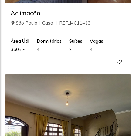
Aclimação
São Paulo | Casa | REF.:MC11413
Área Útil
Dormitórios
Suítes
Vagas
350m²
4
2
4