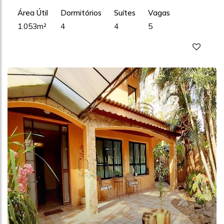
Área Útil
Dormitórios
Suítes
Vagas
1.053m²
4
4
5