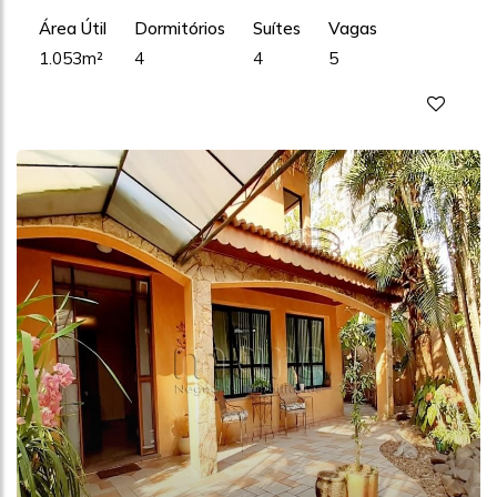
Área Útil
Dormitórios
Suítes
Vagas
1.053m²
4
4
5