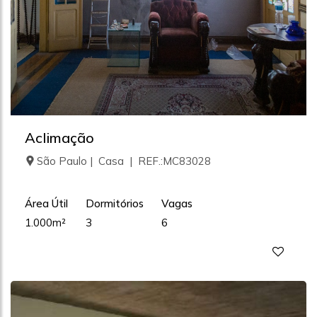
Aclimação
São Paulo | Casa | REF.:MC83028
Área Útil
Dormitórios
Vagas
1.000m²
3
6