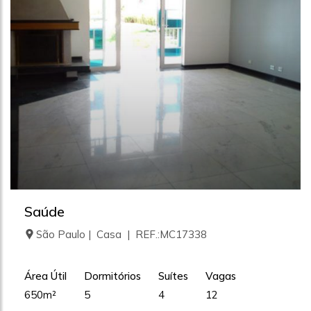
Saúde
São Paulo | Casa | REF.:MC17338
Área Útil
Dormitórios
Suítes
Vagas
650m²
5
4
12