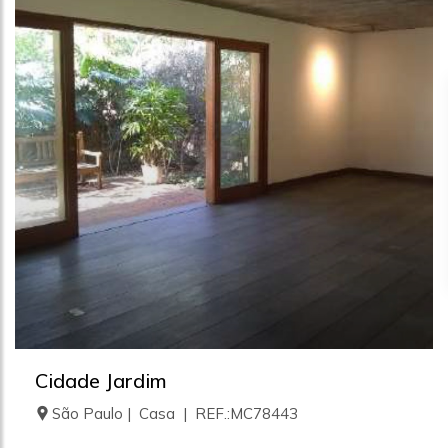
Cidade Jardim
São Paulo | Casa | REF.:MC78443