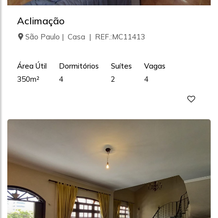
Aclimação
São Paulo | Casa | REF.:MC11413
Área Útil
Dormitórios
Suítes
Vagas
350m²
4
2
4