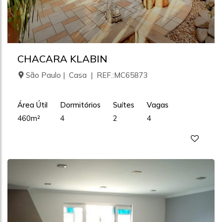
CHACARA KLABIN
São Paulo | Casa | REF.:MC65873
Área Útil
Dormitórios
Suítes
Vagas
460m²
4
2
4