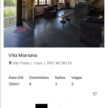
Vila Mariana
São Paulo | Casa | REF.:MC38176
Área Útil
Dormitórios
Suítes
Vagas
350m²
8
3
5