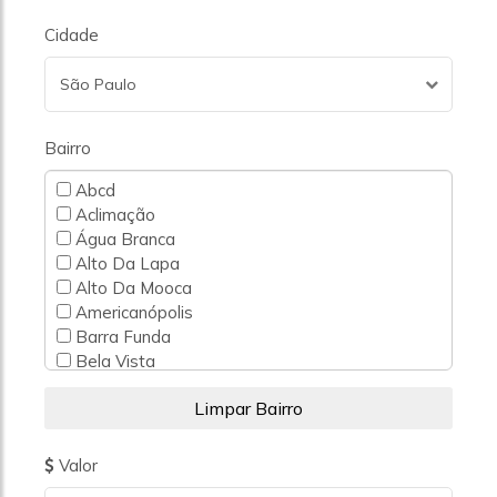
Cidade
São Paulo
Bairro
Abcd
Aclimação
Água Branca
Alto Da Lapa
Alto Da Mooca
Americanópolis
Barra Funda
Bela Vista
Belém
Bom Retiro
Bosque Da Saúde
Brás
Valor
Brooklin Novo