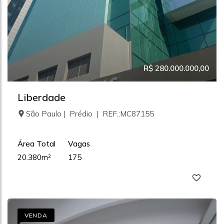
R$ 280.000.000,00
Liberdade
São Paulo | Prédio | REF.:MC87155
Área Total
Vagas
20.380m²
175
VENDA