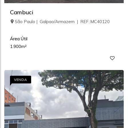
Cambuci
São Paulo | Galpao/Armazem | REF.:MC40120
Área Útil
1.900m²
VENDA