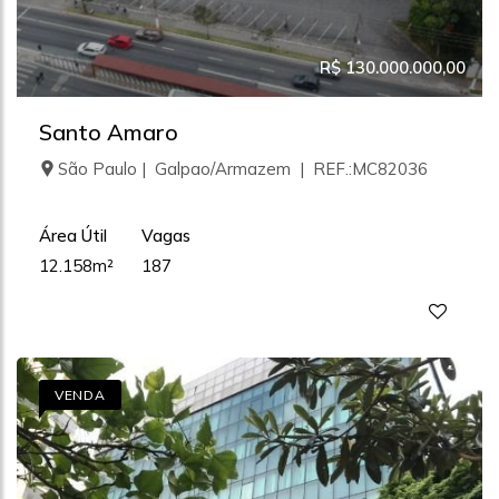
R$ 130.000.000,00
Santo Amaro
São Paulo | Galpao/Armazem | REF.:MC82036
Área Útil
Vagas
12.158m²
187
VENDA