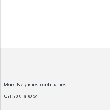
Jardim Pereira Leite
Jardim Peri
Jardim São Luís
Jardim Tenani
Jardim Vila Mariana
Jardins
Lapa
Lauzane Paulista
Liberdade
Mirandópolis
Moema
Moinho Velho
Mooca
Morro Dos Ingleses
Morumbi
Marc Negócios imobiliários
Nova Piraju
Pacaembu
Parada Inglesa
(11) 3346-8800
Paraíso
Pari