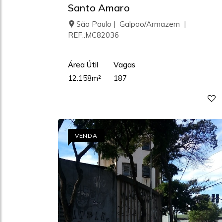
Santo Amaro
São Paulo | Galpao/Armazem |
REF.:MC82036
Área Útil
Vagas
12.158m²
187
VENDA