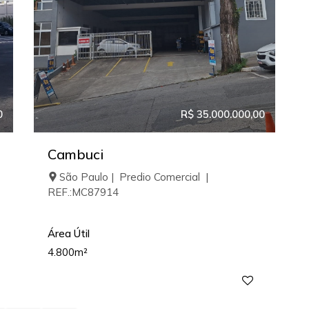
0
R$ 35.000.000,00
Cambuci
São Paulo | Predio Comercial |
REF.:MC87914
Área Útil
4.800m²