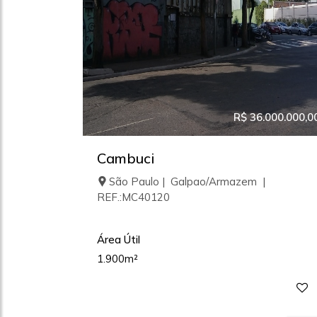
R$ 36.000.000,0
Cambuci
São Paulo | Galpao/Armazem |
REF.:MC40120
Área Útil
1.900m²