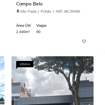
Campo Belo
São Paulo | Prédio | REF.:MC39496
Área Útil
Vagas
2.440m²
90
VENDA