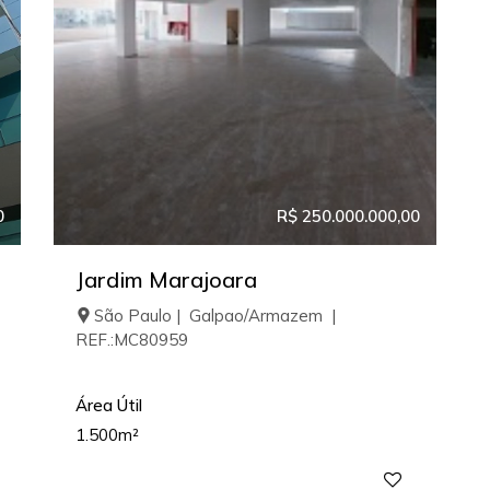
0
R$ 250.000.000,00
Jardim Marajoara
São Paulo | Galpao/Armazem |
REF.:MC80959
Área Útil
1.500m²