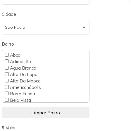
Cidade
São Paulo
Bairro
Abcd
Aclimação
Água Branca
Alto Da Lapa
Alto Da Mooca
Americanópolis
Barra Funda
Bela Vista
Belém
Bom Retiro
Bosque Da Saúde
Brás
Valor