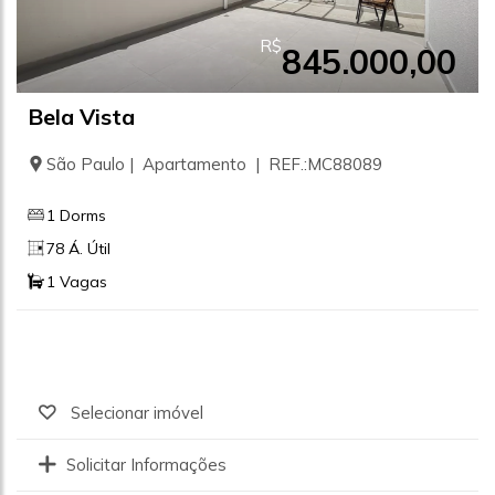
R$
845.000,00
Bela Vista
São Paulo | Apartamento | REF.:MC88089
1 Dorms
78 Á. Útil
1 Vagas
Selecionar imóvel
Solicitar Informações