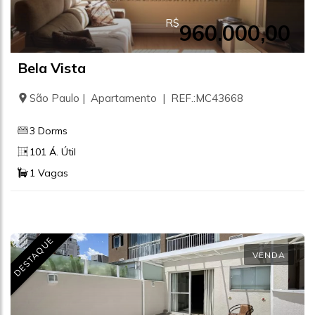
R$
960.000,00
Bela Vista
São Paulo | Apartamento | REF.:MC43668
3 Dorms
101 Á. Útil
1 Vagas
DESTAQUE
VENDA