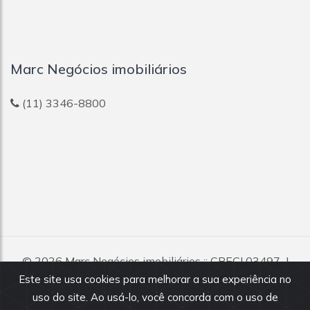
Marc Negócios imobiliários
(11) 3346-8800
© 2026
Marc Negócios imobiliários
:: CRECI 03497-J
Todos os direitos reservados.
Este site usa cookies para melhorar a sua experiência no
uso do site. Ao usá-lo, você concorda com o uso de
Todas as informações e valores exibidos neste portal são