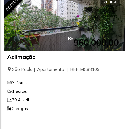
DESTAQUE
VENDA
R$
960.000,00
Aclimação
São Paulo | Apartamento | REF.:MC88109
3 Dorms
1 Suítes
79 Á. Útil
2 Vagas