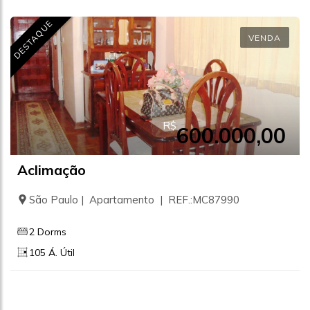
DESTAQUE
VENDA
R$
600.000,00
Aclimação
São Paulo | Apartamento | REF.:MC87990
2 Dorms
105 Á. Útil