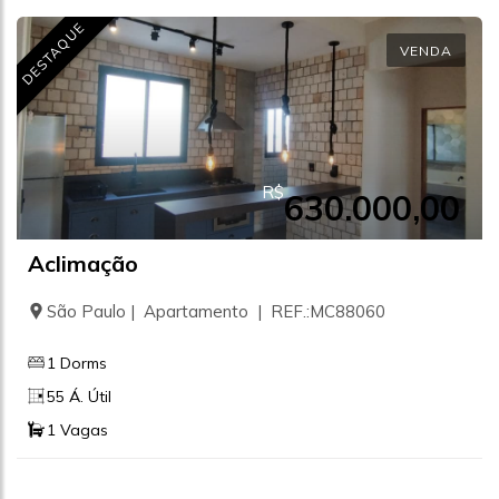
DESTAQUE
VENDA
R$
630.000,00
Aclimação
São Paulo | Apartamento | REF.:MC88060
1 Dorms
55 Á. Útil
1 Vagas