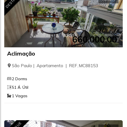
R$
660.000,00
Aclimação
São Paulo | Apartamento | REF.:MC88153
2 Dorms
51 Á. Útil
1 Vagas