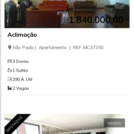
R$
1.840.000,00
Aclimação
São Paulo | Apartamento | REF.:MC37250
3 Dorms
1 Suítes
290 Á. Útil
2 Vagas
DESTAQUE
VENDA