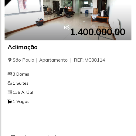
R$
1.400.000,00
Aclimação
São Paulo | Apartamento | REF.:MC88114
3 Dorms
1 Suítes
136 Á. Útil
1 Vagas