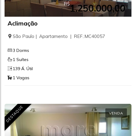
R$
1.250.000,00
Aclimação
São Paulo | Apartamento | REF.:MC40057
3 Dorms
1 Suítes
139 Á. Útil
1 Vagas
DESTAQUE
VENDA