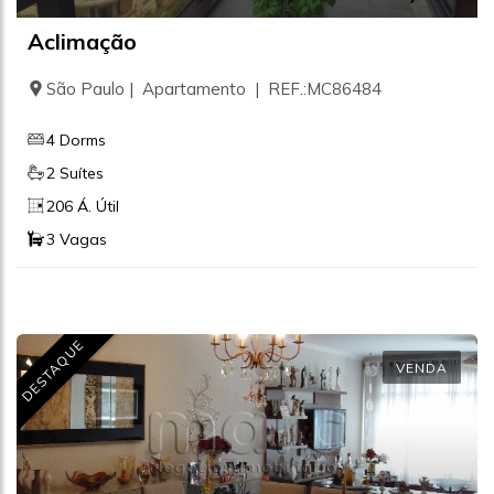
Aclimação
São Paulo | Apartamento | REF.:MC86484
4 Dorms
2 Suítes
206 Á. Útil
3 Vagas
DESTAQUE
VENDA