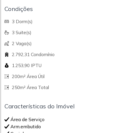
Condições
3 Dorm(s)
3 Suite(s)
2 Vaga(s)
2.792,31 Condomínio
1.253,90 IPTU
200m² Área Útil
250m² Área Total
Características do Imóvel
Área de Serviço
Arm.embutido