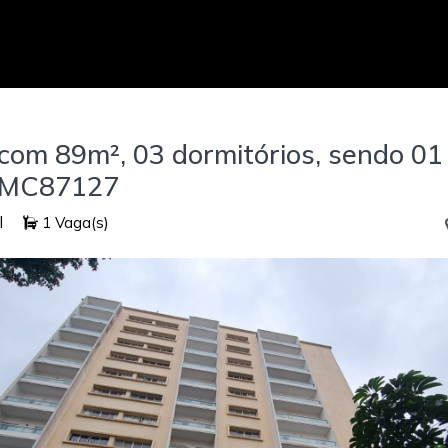
m 89m², 03 dormitórios, sendo 01 s
. MC87127
l
1 Vaga(s)