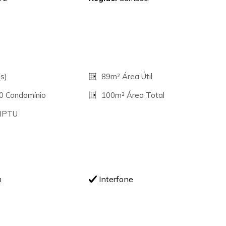
s)
89m² Área Útil
00 Condomínio
100m² Área Total
 IPTU
a
Interfone