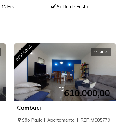
a 12Hrs
Salão de Festa
DESTAQUE
VENDA
R$
610.000,00
Cambuci
São Paulo | Apartamento | REF.:MC85779