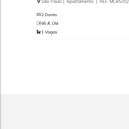
São Paulo | Apartamento | REF.:MC85702
2 Dorms
65 Á. Útil
1 Vagas