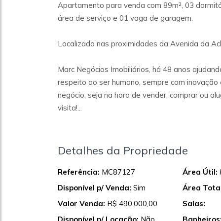
Apartamento para venda com 89m², 03 dormitório
área de serviço e 01 vaga de garagem.
Localizado nas proximidades da Avenida da Ac
Marc Negócios Imobiliários, há 48 anos ajudando
respeito ao ser humano, sempre com inovação e
negócio, seja na hora de vender, comprar ou a
visita!...
Detalhes da Propriedade
Referência:
MC87127
Área Útil:
Disponível p/ Venda:
Sim
Área Total
Valor Venda:
R$ 490.000,00
Salas:
Disponível p/ Locação:
Não
Banheiros