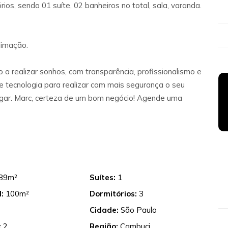
s, sendo 01 suíte, 02 banheiros no total, sala, varanda.
limação.
 a realizar sonhos, com transparência, profissionalismo e
 tecnologia para realizar com mais segurança o seu
lugar. Marc, certeza de um bom negócio! Agende uma
89m²
Suítes:
1
:
100m²
Dormitórios:
3
Cidade:
São Paulo
:
2
Região:
Cambuci