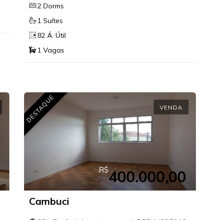
2 Dorms
1 Suítes
82 Á. Útil
1 Vagas
DESTAQUE
VENDA
R$
400.000,00
Cambuci