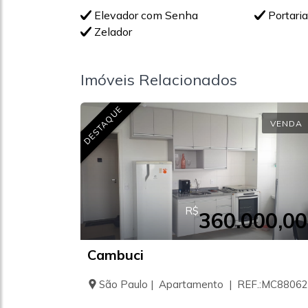
Elevador com Senha
Portari
Zelador
Imóveis Relacionados
DESTAQUE
VENDA
R$
360.000,00
Cambuci
São Paulo | Apartamento | REF.:MC88062