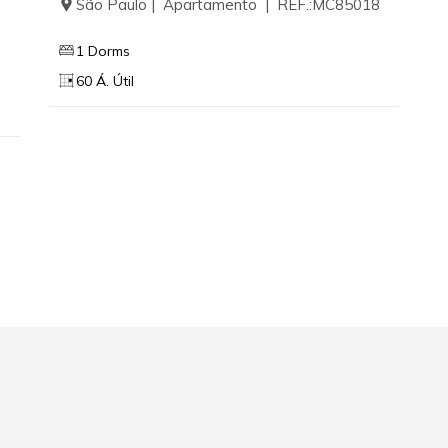
São Paulo | Apartamento | REF.:MC85018
1 Dorms
60 Á. Útil