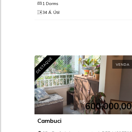
1 Dorms
34 Á. Útil
DESTAQUE
VENDA
R$
600.000,00
Cambuci