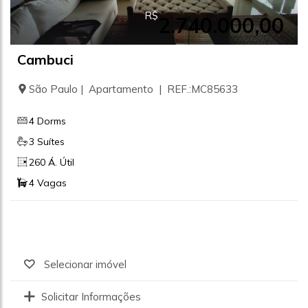
R$
2.740.000,00
Cambuci
São Paulo | Apartamento | REF.:MC85633
4 Dorms
3 Suítes
260 Á. Útil
4 Vagas
Selecionar imóvel
Solicitar Informações