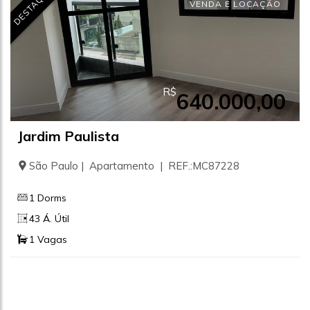
DESTAQUE
VENDA E LOCAÇÃO
R$
640.000,00
Jardim Paulista
São Paulo | Apartamento | REF.:MC87228
1 Dorms
43 Á. Útil
1 Vagas