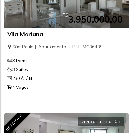
R$
3.950.000,00
Vila Mariana
São Paulo | Apartamento | REF.:MC86439
3 Dorms
3 Suítes
230 Á. Útil
4 Vagas
DESTAQUE
VENDA E LOCAÇÃO