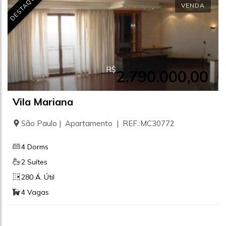
DESTAQUE
VENDA
R$
2.790.000,00
Vila Mariana
São Paulo | Apartamento | REF.:MC30772
4 Dorms
2 Suítes
280 Á. Útil
4 Vagas