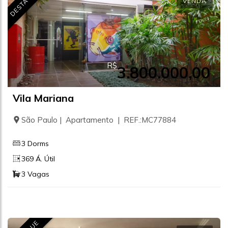
DESTAQUE
VENDA
R$
3.800.000,00
Vila Mariana
São Paulo | Apartamento | REF.:MC77884
3 Dorms
369 Á. Útil
3 Vagas