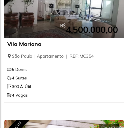
R$
4.500.000,00
Vila Mariana
São Paulo | Apartamento | REF.:MC354
5 Dorms
4 Suítes
300 Á. Útil
4 Vagas