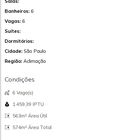
Salas:
Banheiros:
6
Vagas:
6
Suítes:
Dormitórios:
Cidade:
São Paulo
Região:
Aclimação
Condições
6 Vaga(s)
1.459,39 IPTU
563m² Área Útil
574m² Área Total