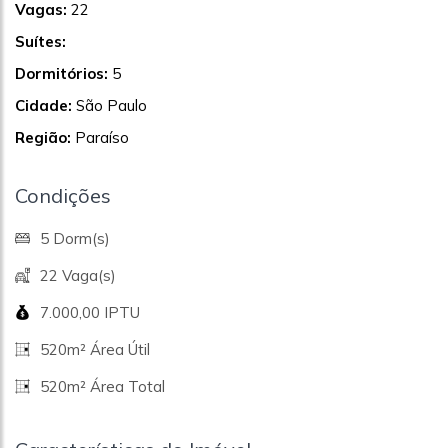
Vagas:
22
Suítes:
Dormitórios:
5
Cidade:
São Paulo
Região:
Paraíso
Condições
5 Dorm(s)
22 Vaga(s)
7.000,00 IPTU
520m² Área Útil
520m² Área Total