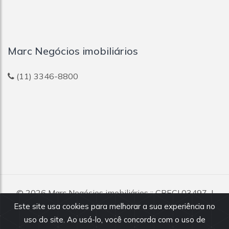
Marc Negócios imobiliários
(11) 3346-8800
© 2026
Marc Negócios imobiliários
:: CRECI 03497-J
Todos os direitos reservados.
Este site usa cookies para melhorar a sua experiência no
uso do site. Ao usá-lo, você concorda com o uso de
Todas as informações e valores exibidos neste portal são