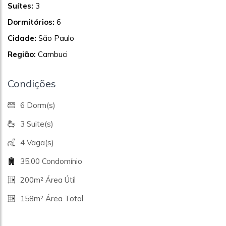
Suítes:
3
Dormitórios:
6
Cidade:
São Paulo
Região:
Cambuci
Condições
6 Dorm(s)
3 Suite(s)
4 Vaga(s)
35,00 Condomínio
200m² Área Útil
158m² Área Total