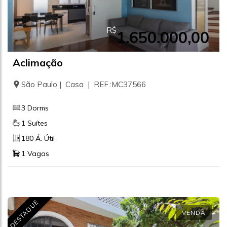
R$
1.650.000,00
Aclimação
São Paulo | Casa | REF.:MC37566
3 Dorms
1 Suítes
180 Á. Útil
1 Vagas
DESTAQUE
VENDA