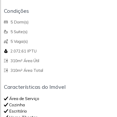
Condições
5 Dorm(s)
5 Suite(s)
5 Vaga(s)
2.072,61 IPTU
310m² Área Útil
310m² Área Total
Características do Imóvel
Área de Serviço
Cozinha
Escritório