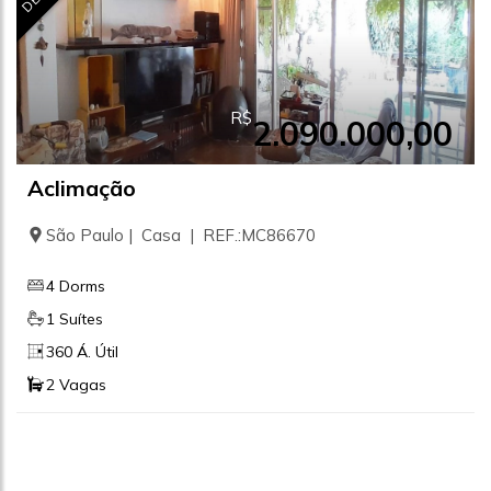
R$
2.090.000,00
Aclimação
São Paulo | Casa | REF.:MC86670
4 Dorms
1 Suítes
360 Á. Útil
2 Vagas