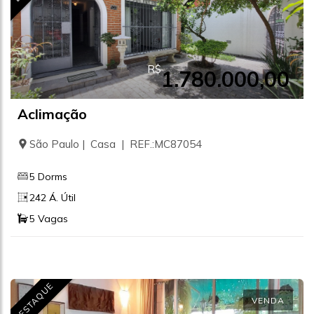
R$
1.780.000,00
Aclimação
São Paulo | Casa | REF.:MC87054
5 Dorms
242 Á. Útil
5 Vagas
DESTAQUE
VENDA