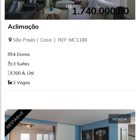
R$
1.740.000,00
Aclimação
São Paulo | Casa | REF.:MC1188
4 Dorms
3 Suítes
300 Á. Útil
2 Vagas
DESTAQUE
VENDA