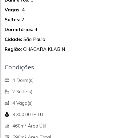
Vagas:
4
Suítes:
2
Dormitórios:
4
Cidade:
São Paulo
Região:
CHACARA KLABIN
Condições
4 Dorm(s)
2 Suite(s)
4 Vaga(s)
3.300,00 IPTU
460m² Área Útil
590m² Área Total