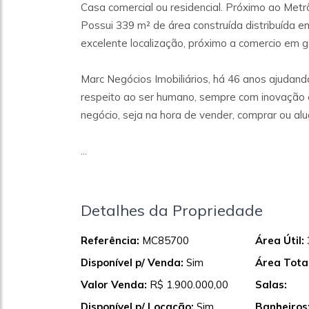
Casa comercial ou residencial. Próximo ao Metrô
Possui 339 m² de área construída distribuída em
excelente localização, próximo a comercio em ge
Marc Negócios Imobiliários, há 46 anos ajudando
respeito ao ser humano, sempre com inovação e
negócio, seja na hora de vender, comprar ou alu
...
Detalhes da Propriedade
Referência:
MC85700
Área Útil:
Disponível p/ Venda:
Sim
Área Total
Valor Venda:
R$ 1.900.000,00
Salas:
Disponível p/ Locação:
Sim
Banheiros