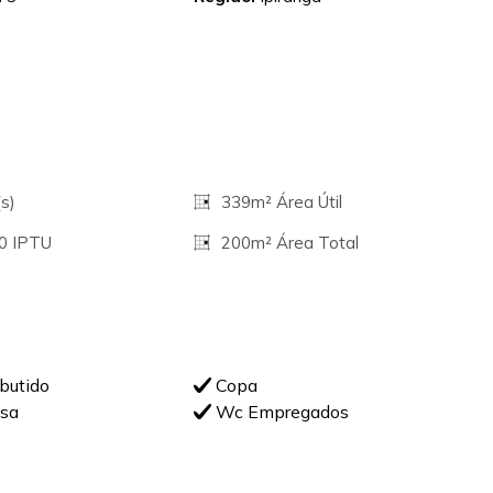
s)
339m² Área Útil
00 IPTU
200m² Área Total
butido
Copa
sa
Wc Empregados