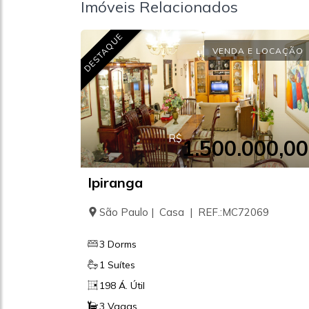
Imóveis Relacionados
DESTAQUE
VENDA E LOCAÇÃO
R$
1.500.000,00
Ipiranga
São Paulo | Casa | REF.:MC72069
3 Dorms
1 Suítes
198 Á. Útil
3 Vagas