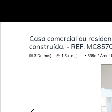
Casa comercial ou residenc
construída. - REF. MC857
3 Dorm(s)
1 Suite(s)
339m² Área Út