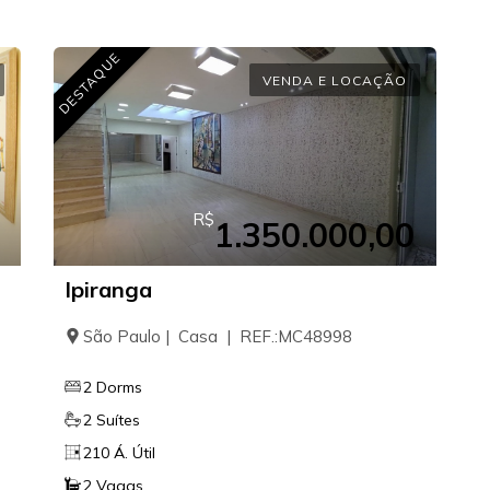
DESTAQUE
VENDA E LOCAÇÃO
R$
1.350.000,00
Ipiranga
São Paulo | Casa | REF.:MC48998
2 Dorms
2 Suítes
210 Á. Útil
2 Vagas