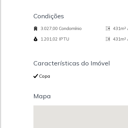
Condições
3.027,00 Condomínio
431m² Á
1.201,02 IPTU
431m² 
Características do Imóvel
Copa
Mapa