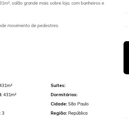
1m², salão grande mais sobre loja, com banheiros e
ande movimento de pedestres.
431m²
Suítes:
:
431m²
Dormitórios:
Cidade:
São Paulo
:
3
Região:
República