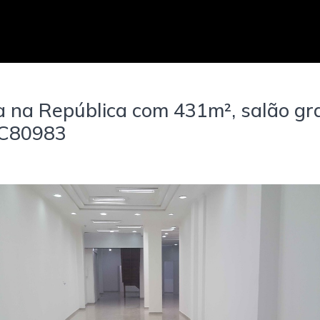
 na República com 431m², salão gra
MC80983