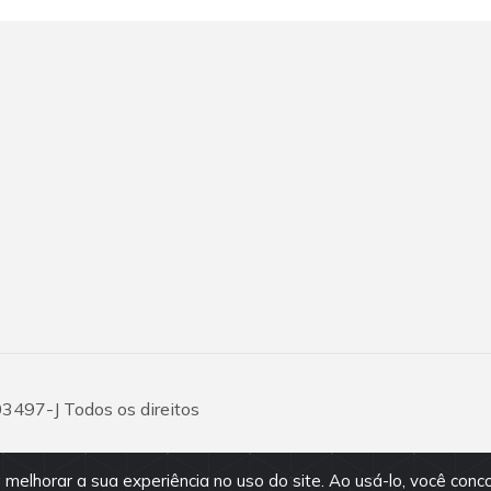
03497-J Todos os direitos
 melhorar a sua experiência no uso do site. Ao usá-lo, você conc