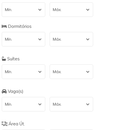
Mín.
Máx.
Dormitórios
Mín.
Máx.
Suítes
Mín.
Máx.
Vaga(s)
Mín.
Máx.
Área Út.