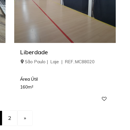
Liberdade
São Paulo | Laje | REF.:MC88020
Área Útil
160m²
2
»