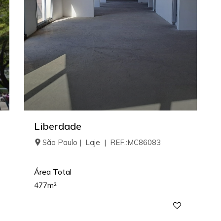
Liberdade
São Paulo | Laje | REF.:MC86083
Área Total
477m²