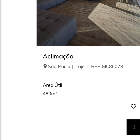
Aclimação
São Paulo | Laje | REF.:MC86078
Área Útil
480m²
1