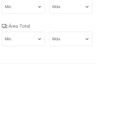
Mín.
Máx.
Área Total
Mín.
Máx.