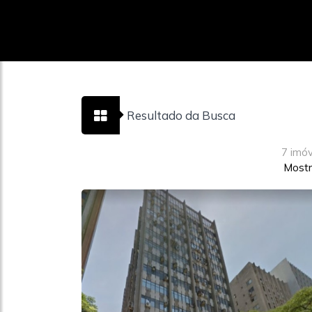
Resultado da Busca
7 imó
Mostr