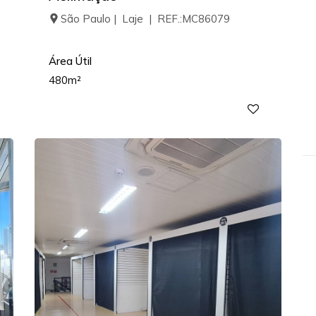
São Paulo | Laje | REF.:MC86079
Área Útil
480m²