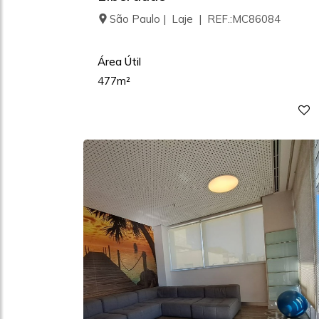
São Paulo | Laje | REF.:MC86084
Área Útil
477m²