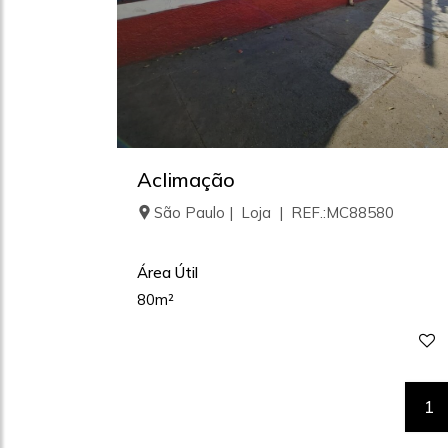
Aclimação
São Paulo | Loja | REF.:MC88580
Área Útil
80m²
1