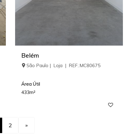
Belém
São Paulo | Loja | REF.:MC80675
Área Útil
433m²
2
»