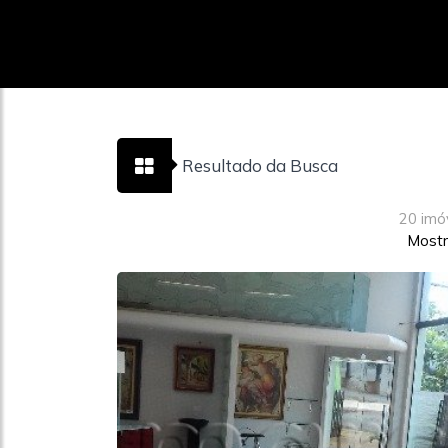
Resultado da Busca
20 imó
Mostr