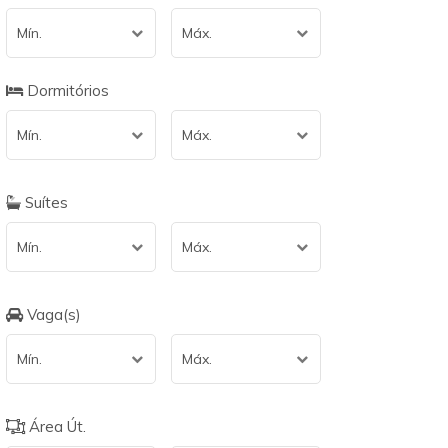
Mín.
Máx.
Dormitórios
Mín.
Máx.
Suítes
Mín.
Máx.
Vaga(s)
Mín.
Máx.
Área Út.