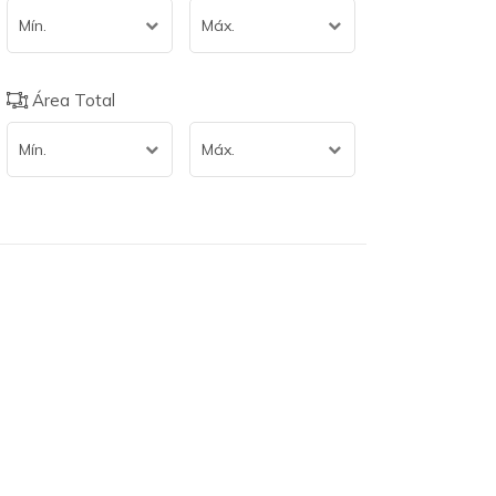
Mín.
Máx.
Área Total
Mín.
Máx.