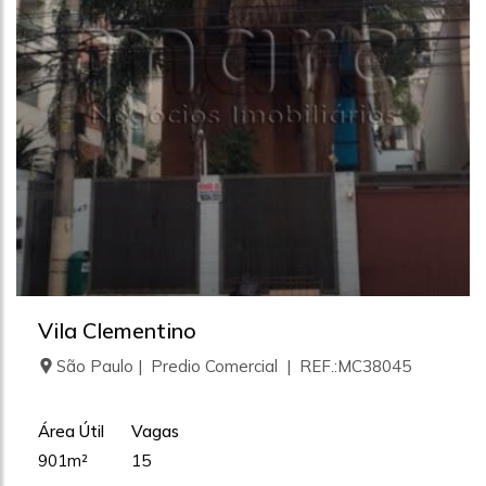
Vila Clementino
São Paulo | Predio Comercial | REF.:MC38045
Área Útil
Vagas
901m²
15