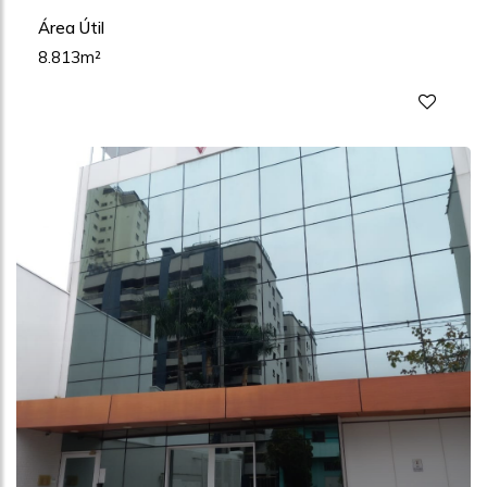
Área Útil
8.813m²