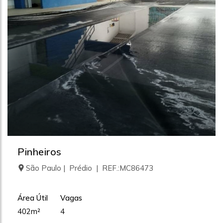
Pinheiros
São Paulo | Prédio | REF.:MC86473
Área Útil
Vagas
402m²
4