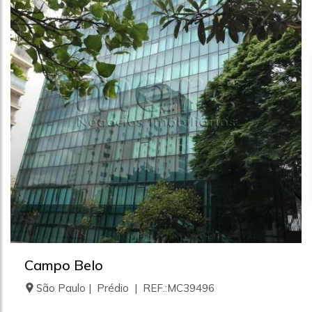
Campo Belo
São Paulo | Prédio | REF.:MC39496