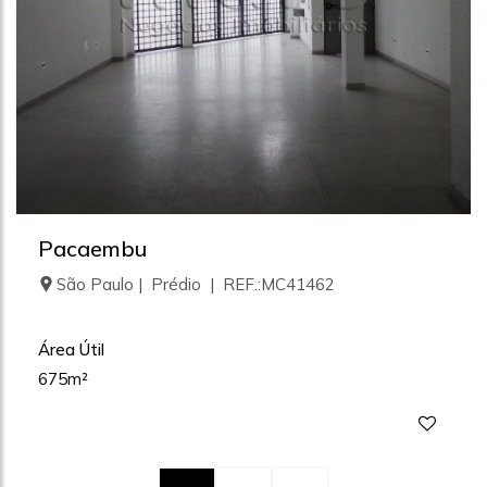
Pacaembu
São Paulo | Prédio | REF.:MC41462
Área Útil
675m²