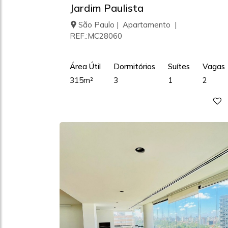
Jardim Paulista
São Paulo | Apartamento |
REF.:MC28060
Área Útil
Dormitórios
Suítes
Vagas
315m²
3
1
2