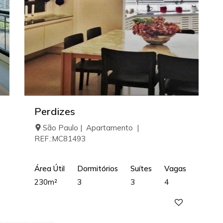
Perdizes
São Paulo | Apartamento |
REF.:MC81493
Área Útil
Dormitórios
Suítes
Vagas
230m²
3
3
4