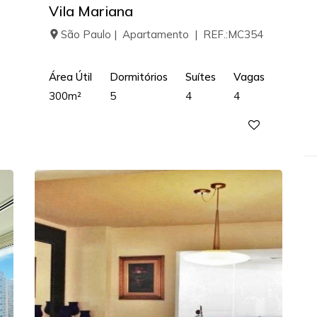
Vila Mariana
São Paulo | Apartamento | REF.:MC354
Área Útil
Dormitórios
Suítes
Vagas
300m²
5
4
4