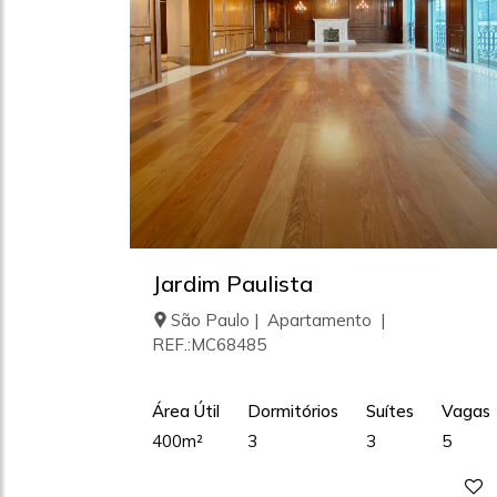
Jardim Paulista
São Paulo | Apartamento |
REF.:MC68485
Área Útil
Dormitórios
Suítes
Vagas
400m²
3
3
5