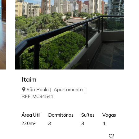
Itaim
São Paulo | Apartamento |
REF.:MC84541
Área Útil
Dormitórios
Suítes
Vagas
220m²
3
3
4