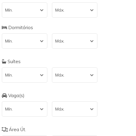
Mín.
Máx.
Dormitórios
Mín.
Máx.
Suítes
Mín.
Máx.
Vaga(s)
Mín.
Máx.
Área Út.