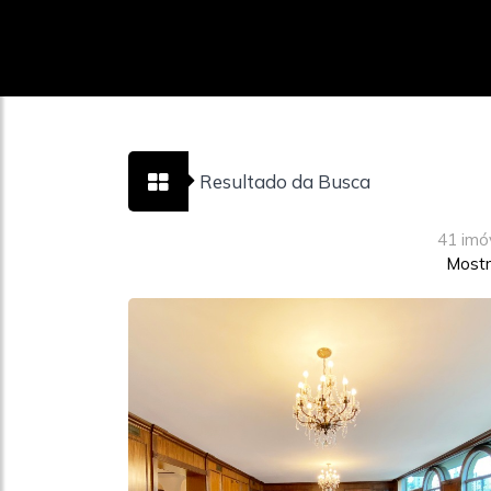
Resultado da Busca
41 imó
Mostr