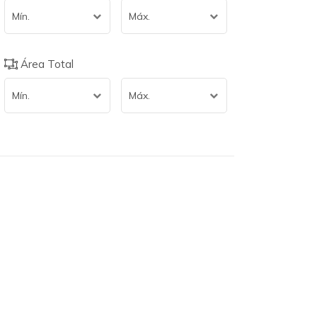
Mín.
Máx.
Área Total
Mín.
Máx.