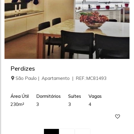
Perdizes
São Paulo | Apartamento | REF.:MC81493
Área Útil
Dormitórios
Suítes
Vagas
230m²
3
3
4