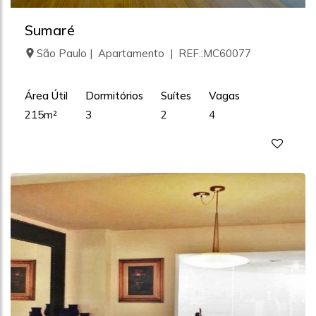
Sumaré
São Paulo | Apartamento | REF.:MC60077
Área Útil
Dormitórios
Suítes
Vagas
215m²
3
2
4