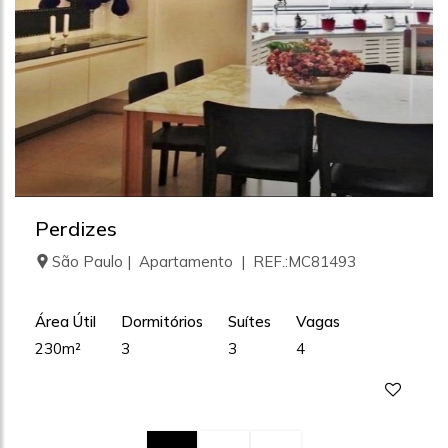
Perdizes
São Paulo | Apartamento | REF.:MC81493
Área Útil
Dormitórios
Suítes
Vagas
230m²
3
3
4