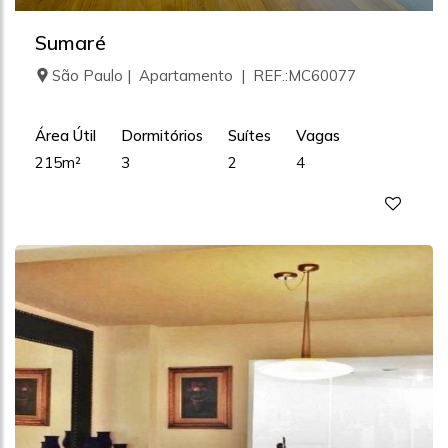
Sumaré
São Paulo | Apartamento | REF.:MC60077
Área Útil
Dormitórios
Suítes
Vagas
215m²
3
2
4