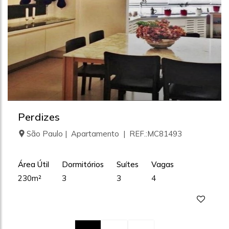
Perdizes
São Paulo | Apartamento | REF.:MC81493
Área Útil
Dormitórios
Suítes
Vagas
230m²
3
3
4