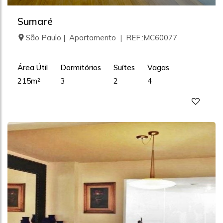
Sumaré
São Paulo | Apartamento | REF.:MC60077
Área Útil
Dormitórios
Suítes
Vagas
215m²
3
2
4