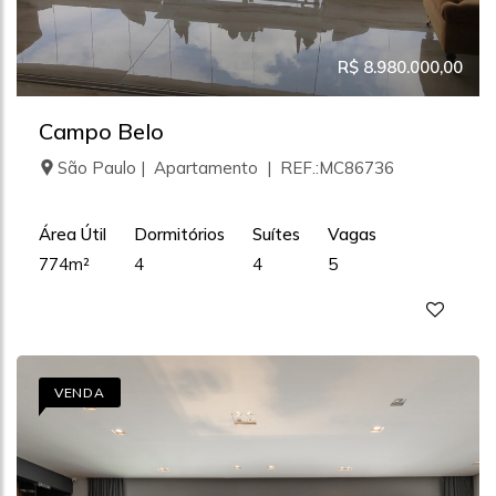
R$ 8.980.000,00
Campo Belo
São Paulo | Apartamento | REF.:MC86736
Área Útil
Dormitórios
Suítes
Vagas
774m²
4
4
5
VENDA