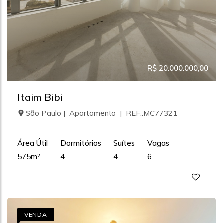
R$ 20.000.000,00
Itaim Bibi
São Paulo | Apartamento | REF.:MC77321
Área Útil
Dormitórios
Suítes
Vagas
575m²
4
4
6
VENDA