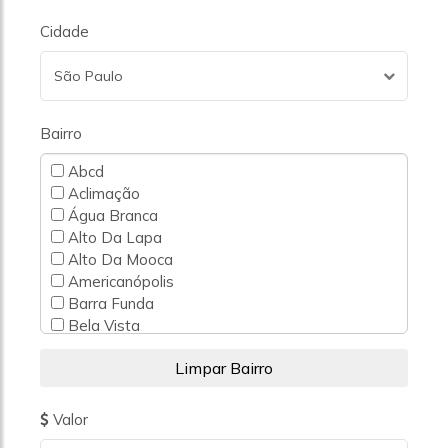
Cidade
São Paulo
Bairro
Abcd
Aclimação
Água Branca
Alto Da Lapa
Alto Da Mooca
Americanópolis
Barra Funda
Bela Vista
Belém
Bom Retiro
Bosque Da Saúde
Brás
Valor
Brooklin Novo