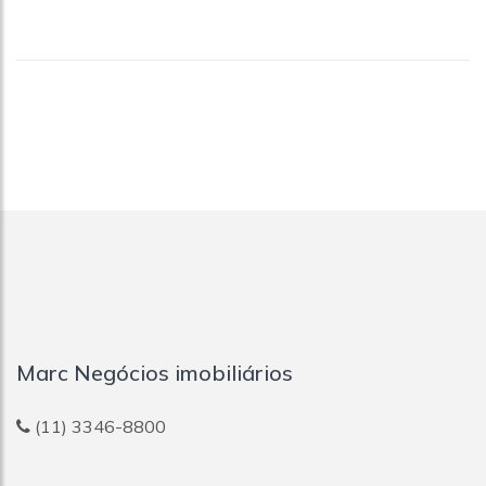
Jardim Pereira Leite
Jardim Peri
Jardim São Luís
Jardim Tenani
Jardim Vila Mariana
Jardins
Lapa
Lauzane Paulista
Liberdade
Mirandópolis
Moema
Moinho Velho
Mooca
Morro Dos Ingleses
Morumbi
Marc Negócios imobiliários
Nova Piraju
Pacaembu
Parada Inglesa
(11) 3346-8800
Paraíso
Pari