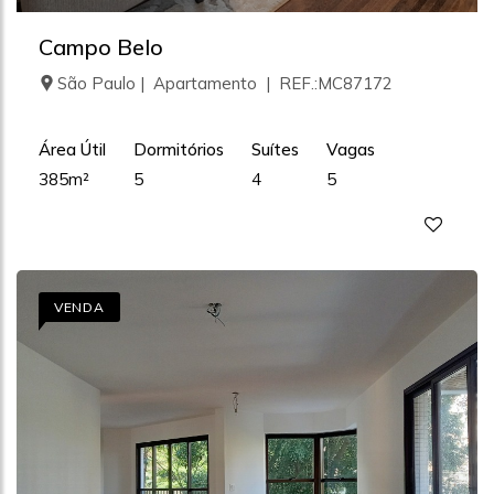
Campo Belo
São Paulo | Apartamento | REF.:MC87172
Área Útil
Dormitórios
Suítes
Vagas
385m²
5
4
5
VENDA