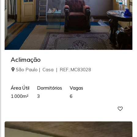
Aclimação
São Paulo | Casa | REF.:MC83028
Área Útil
Dormitórios
Vagas
1.000m²
3
6