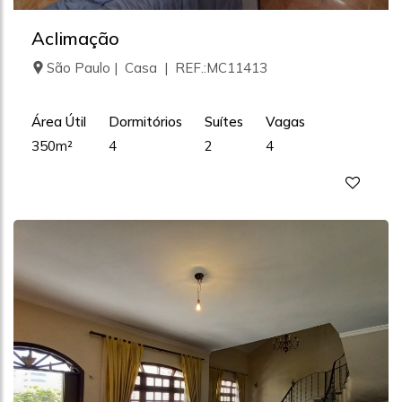
Aclimação
São Paulo | Casa | REF.:MC11413
Área Útil
Dormitórios
Suítes
Vagas
350m²
4
2
4