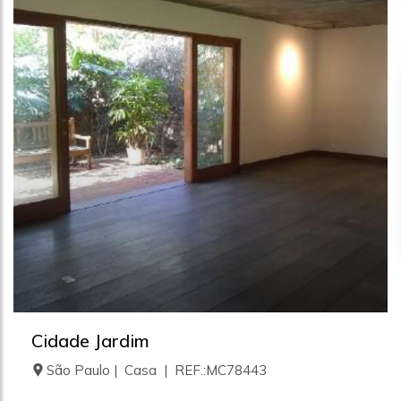
Cidade Jardim
São Paulo | Casa | REF.:MC78443