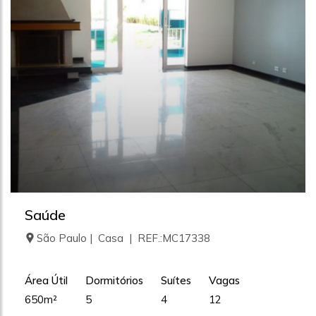
Saúde
São Paulo | Casa | REF.:MC17338
Área Útil
Dormitórios
Suítes
Vagas
650m²
5
4
12