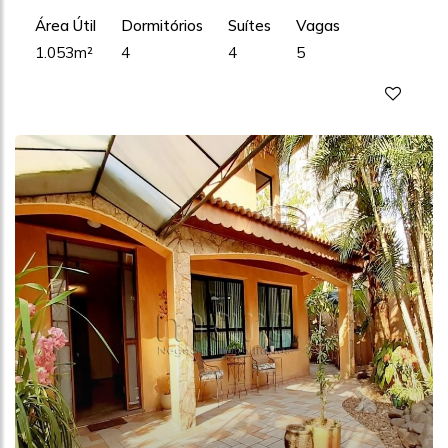
Área Útil
Dormitórios
Suítes
Vagas
1.053m²
4
4
5