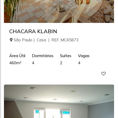
CHACARA KLABIN
São Paulo | Casa | REF.:MC65873
Área Útil
Dormitórios
Suítes
Vagas
460m²
4
2
4